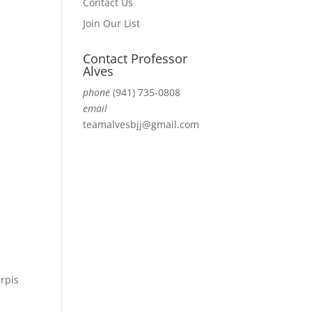
Contact Us
Join Our List
Contact Professor
Alves
phone
(941) 735-0808
email
teamalvesbjj@gmail.com
urpis