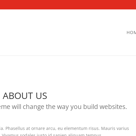
HO
ABOUT US
me will change the way you build websites.
a. Phasellus at ornare arcu, eu elementum risus. Mauris varius
. Vivamus sodales justo id sapien aliquam tempus.