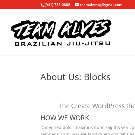
(941) 735-0808
teamalvesbjj@gmail.com
About Us: Blocks
The Create WordPress the
HOW WE WORK
Donec sed dolor maximus nunc sagittis vehicul
semper purus, non eleifend quam convallis ac