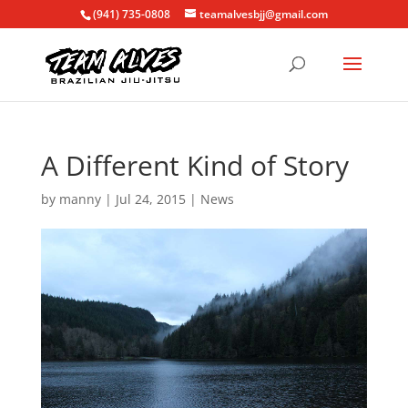
(941) 735-0808
teamalvesbjj@gmail.com
A Different Kind of Story
by
manny
|
Jul 24, 2015
|
News