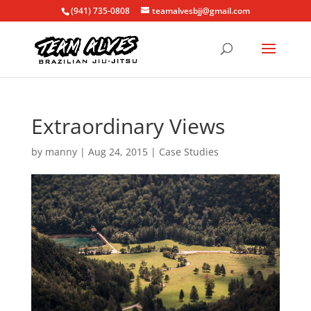
(941) 735-0808
teamalvesbjj@gmail.com
Extraordinary Views
by
manny
|
Aug 24, 2015
|
Case Studies